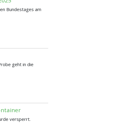
2025
chen Bundestages am
 Probe geht in die
ontainer
urde versperrt.