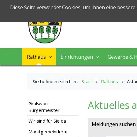
Markt Nord
Diese Seite verwendet Cookies, um Ihnen eine bessere
Leben & Arbeiten
Rathaus
Einrichtungen
Gewerbe & H
Sie befinden sich hier:
Start
Rathaus
Aktu
Aktuelles 
Grußwort
Bürgermeister
Wir sind für Sie da
Meldungen suchen u
Marktgemeinderat