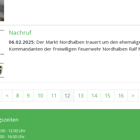
Nachruf
06.02.2025:
Der Markt Nordhalben trauert um den ehemalig
Kommandanten der Freiwilligen Feuerwehr Nordhalben Ralf 
rste
Zurück
Vo
<
8
9
10
11
12
13
14
15
16
>
szeiten
:00 - 12:00 Uhr
 - 16:00 Uhr