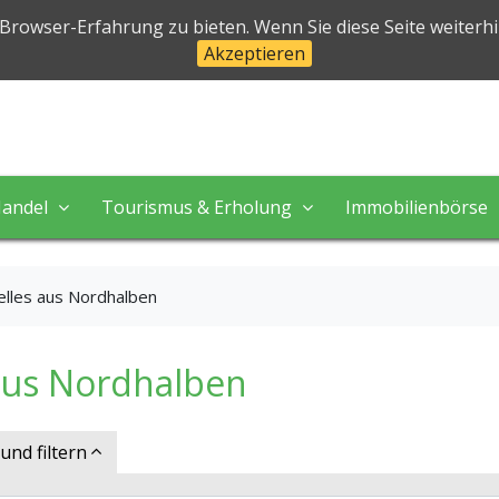
halben
 Browser-Erfahrung zu bieten. Wenn Sie diese Seite weiterh
Akzeptieren
 in perfekter Natur!
andel
Tourismus & Erholung
Immobilienbörse
elles aus Nordhalben
aus Nordhalben
nd filtern