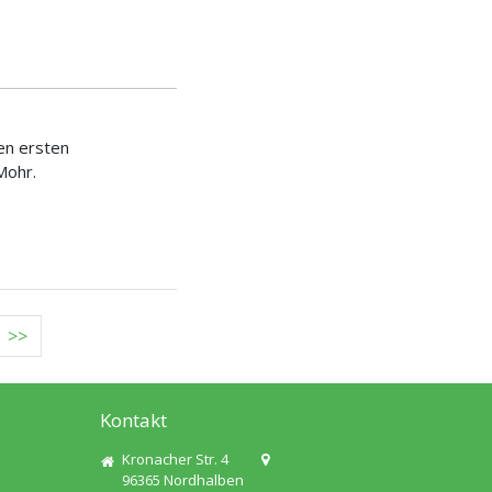
en ersten
Mohr.
r
Letzte
>>
Kontakt
Kronacher Str. 4
96365
Nordhalben