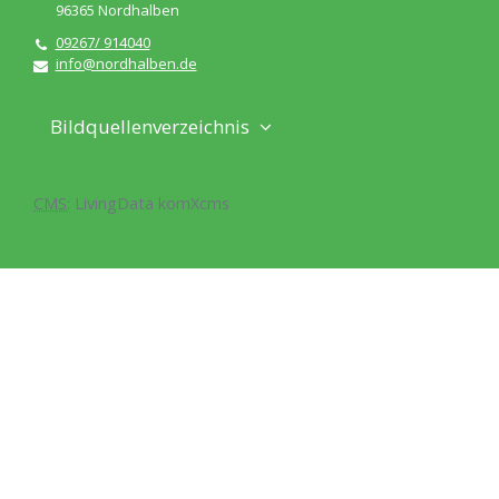
96365
Nordhalben
09267/ 914040
info@nordhalben.de
Bildquellenverzeichnis
CMS
:
LivingData
komXcms