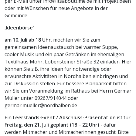
per E-Mail unter info@itsabouttime.de mit Projektideen
oder mit Wünschen für neue Angebote in der
Gemeinde.
‚Ideenbörse‘
am 10. Juli ab 18 Uhr
, möchten wir Sie zum
gemeinsamen Ideenaustausch bei warmer Suppe,
cooler Musik und ein paar Getränken im ehemaligen
Textilhaus Mohr, Lobensteiner Straße 32 einladen. Hier
können Sie z.B. ihre Ideen für notwendige oder
erwünschte Aktivitäten in Nordhalben einbringen und
zur Diskussion stellen. Für bessere Planbarkeit bitten
wir Sie um Voranmeldung im Rathaus bei Herrn Germar
Müller unter 09267/914044 oder
germar.mueller@nordhalben.de
Ein
Leerstands-Event / Abschluss-Präsentation
ist für
Freitag, den 21. Juli geplant (18 – 22 Uhr)
- dafür
werden Mitmacher und Mitmacherinnen gesucht. Bitte