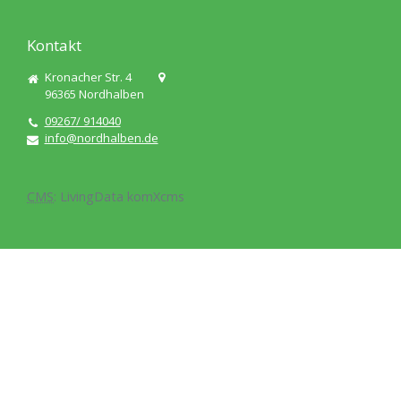
Kontakt
Kronacher Str. 4
96365
Nordhalben
09267/ 914040
info@nordhalben.de
CMS
:
LivingData
komXcms