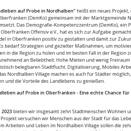
andleben auf Probe in Nordhalben"
heißt ein neues Projekt,
berfranken (DemKo) gemeinsam mit der Marktgemeinde 
umsetzt. Das Demografie-Kompetenzzentrum (DemKo), ein Pr
Oberfranken Offensiv e.V., hat es sich zur Aufgabe gemacht
l in Oberfranken positiv zu gestalten und damit zur Zukun
Es bedarf Strategien und gezielter Maßnahmen, um motivie
 in die Region zu holen und im besten Fall in der Region z
unehmend an Beliebtheit. Hohe Mieten und wenig Freiraum 
tistisch belegbaren Stadtflucht. Digitalisierung, Mobiles Arb
as Nordhalben Village machen es auch für Städter möglich
en und die Vorteile des Landlebens zu genießen.
andleben auf Probe in Oberfranken - Eine echte Chance fü
li 2023
bieten wir insgesamt zehn Stadtmenschen Wohnen un
Projekt versuchen wir Menschen aus der Stadt für das Leb
m Arbeiten und Leben im Nordhalben Village sollen die z