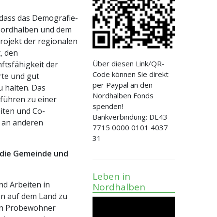
 dass das Demografie-
Nordhalben und dem
ojekt der regionalen
, den
Über diesen Link/QR-
ftsfähigkeit der
Code können Sie direkt
rte und gut
per Paypal an den
u halten. Das
Nordhalben Fonds
führen zu einer
spenden!
eiten und Co-
Bankverbindung: DE43
, an anderen
7715 0000 0101 4037
31
r die Gemeinde und
Leben in
d Arbeiten in
Nordhalben
en auf dem Land zu
ehn Probewohner