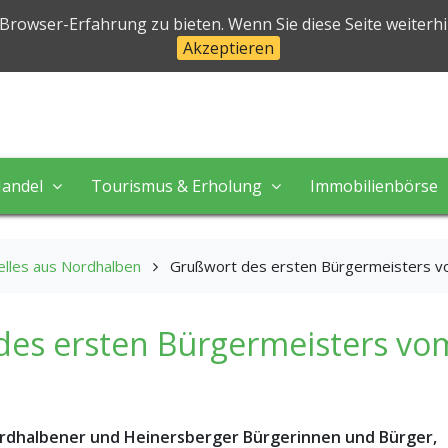
halben
 Browser-Erfahrung zu bieten. Wenn Sie diese Seite weiterh
Akzeptieren
 in perfekter Natur!
andel
Tourismus & Erholung
Immobilienbörse
elles aus Nordhalben
Grußwort des ersten Bürgermeisters v
des ersten Bürgermeisters vo
rdhalbener und Heinersberger Bürgerinnen und Bürger,