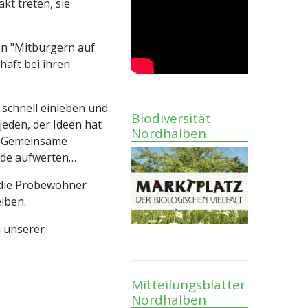
kt treten, sie
n "Mitbürgern auf
haft bei ihren
schnell einleben und
Biodiversität
eden, der Ideen hat
Nordhalben
c. Gemeinsame
nde aufwerten…
 die Probewohner
iben.
u unserer
Mitteilungsblätter
Nordhalben