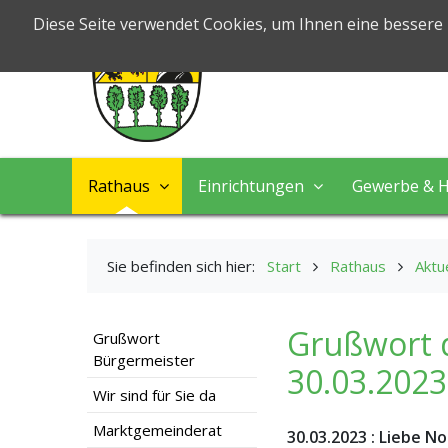
Markt Nord
Diese Seite verwendet Cookies, um Ihnen eine bessere
Leben & Arbeiten
Rathaus
Einrichtungen
Gewerbe & H
Sie befinden sich hier:
Start
Rathaus
Aktu
Grußwort 
Grußwort
Bürgermeister
30.03.2023
Wir sind für Sie da
Marktgemeinderat
30.03.2023
:
Liebe No