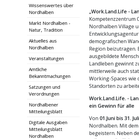
Wissenswertes über
„Work.Land.Life ­- L
Nordhalben
Kompetenzzentrum O
Markt Nordhalben -
Nordhalben Village 
Natur, Tradition
Entwicklungsagentur 
Aktuelles aus
demografischen Wande
Nordhalben
Region beizutragen. 
ausgebildete Menschen
Veranstaltungen
Landleben gewinnt z
Amtliche
mittlerweile auch sta
Bekanntmachungen
Working-Spaces wie d
Standorten zu arbeit
Satzungen und
Verordnungen
Work.Land.Life. - L
Nordhalbener
ein Gewinn für alle
Mitteilungsblatt
Von
01.Juni bis 31. Ju
Digitale Ausgaben
Nordhalben. Mit dem 
Mitteilungsblatt
begeistern. Neben de
Nordhalben