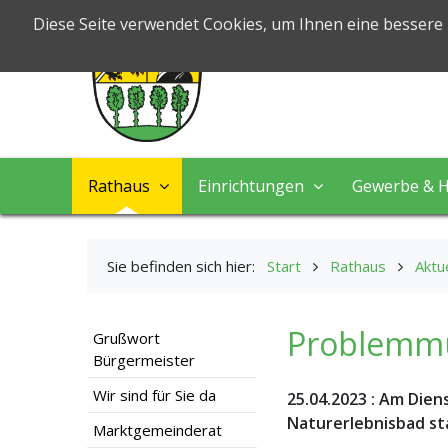
Markt Nord
Diese Seite verwendet Cookies, um Ihnen eine bessere
Leben & Arbeiten
Rathaus
Einrichtungen
Gewerbe & H
Sie befinden sich hier:
Start
Rathaus
Aktu
Problemmü
Grußwort
Bürgermeister
Wir sind für Sie da
25.04.2023
:
Am Diens
Naturerlebnisbad st
Marktgemeinderat