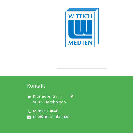
Kontakt
Kronacher Str. 4
96365
Nordhalben
09267/ 914040
info@nordhalben.de