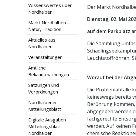
Wissenswertes über
Der Markt Nordhalbe
Nordhalben
Dienstag, 02. Mai 202
Markt Nordhalben -
Natur, Tradition
auf dem Parkplatz a
Aktuelles aus
Die Sammlung umfasst 
Nordhalben
Schädlingsbekämpfungs
Veranstaltungen
Leuchtstoffröhren, 
Amtliche
Bekanntmachungen
Worauf bei der Abga
Satzungen und
Die Problemabfälle 
Verordnungen
keineswegs bereits vo
Nordhalbener
Berührung kommen, is
Mitteilungsblatt
abgegeben werden ode
fachgerechte Entsorg
Digitale Ausgaben
werden. Auf keinen F
Mitteilungsblatt
Nordhalben
chemische Reaktionen