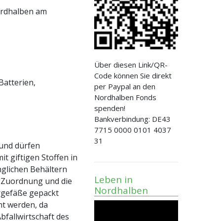
ordhalben am
Über diesen Link/QR-
Code können Sie direkt
Batterien,
per Paypal an den
Nordhalben Fonds
spenden!
Bankverbindung: DE43
7715 0000 0101 4037
31
und dürfen
t giftigen Stoffen in
nglichen Behältern
Leben in
e Zuordnung und die
Nordhalben
rgefäße gepackt
ht werden, da
fallwirtschaft des