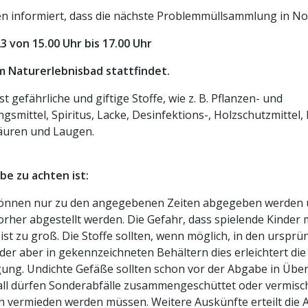
n informiert, dass die nächste Problemmüllsammlung in N
3 von 15.00 Uhr bis 17.00 Uhr
m Naturerlebnisbad stattfindet.
gefährliche und giftige Stoffe, wie z. B. Pflanzen- und
mittel, Spiritus, Lacke, Desinfektions-, Holzschutzmittel, 
Säuren und Laugen.
be zu achten ist:
können nur zu den angegebenen Zeiten abgegeben werden 
rher abgestellt werden. Die Gefahr, dass spielende Kinder mi
t zu groß. Die Stoffe sollten, wenn möglich, in den ursprü
r aber in gekennzeichneten Behältern dies erleichtert di
ung. Undichte Gefäße sollten schon vor der Abgabe in Übe
all dürfen Sonderabfälle zusammengeschüttet oder vermisc
 vermieden werden müssen. Weitere Auskünfte erteilt die Ab