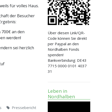
eils für volles Haus.
chaft der Besucher
Ergebnis:
n 700€ an den
Über diesen Link/QR-
en werden!
Code können Sie direkt
per Paypal an den
ndern sei herzlich
Nordhalben Fonds
spenden!
Bankverbindung: DE43
Ruf
7715 0000 0101 4037
31
Leben in
Nordhalben
s
Pressebericht