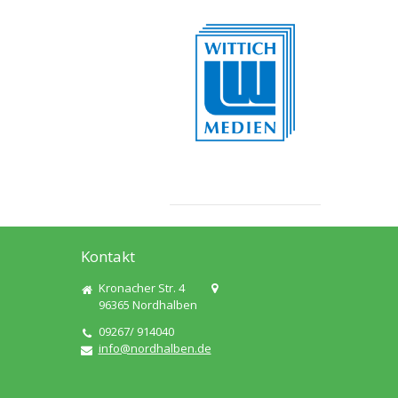
Kontakt
Kronacher Str. 4
96365
Nordhalben
09267/ 914040
info@nordhalben.de