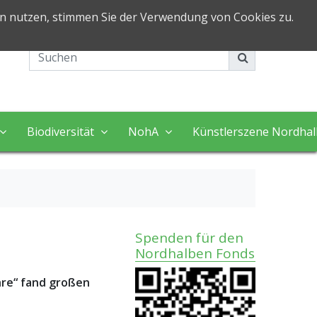
in nutzen, stimmen Sie der Verwendung von Cookies zu.
Impressum
Kontakt
Biodiversität
NohA
Künstlerszene Nordha
Spenden für den
Nordhalben Fonds
hre“ fand großen