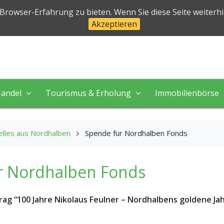
halben
 Browser-Erfahrung zu bieten. Wenn Sie diese Seite weiterh
Akzeptieren
 in perfekter Natur!
andel
Tourismus & Erholung
Immobilienbörse
elles aus Nordhalben
Spende für Nordhalben Fonds
r Nordhalben Fonds
rag “100 Jahre Nikolaus Feulner – Nordhalbens goldene Ja