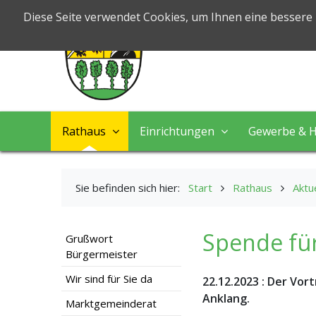
Markt Nord
Diese Seite verwendet Cookies, um Ihnen eine bessere
Leben & Arbeiten
Rathaus
Einrichtungen
Gewerbe & H
Sie befinden sich hier:
Start
Rathaus
Aktu
Spende fü
Grußwort
Bürgermeister
Wir sind für Sie da
22.12.2023
:
Der Vort
Anklang.
Marktgemeinderat