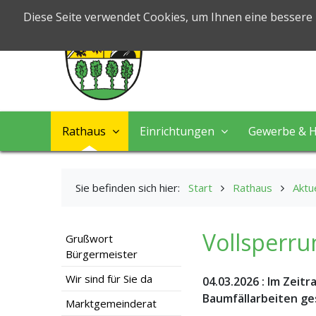
Markt Nord
Diese Seite verwendet Cookies, um Ihnen eine bessere
Leben & Arbeiten
Rathaus
Einrichtungen
Gewerbe & H
Sie befinden sich hier:
Start
Rathaus
Aktu
Vollsperru
Grußwort
Bürgermeister
Wir sind für Sie da
04.03.2026
:
Im Zeitr
Baumfällarbeiten ge
Marktgemeinderat