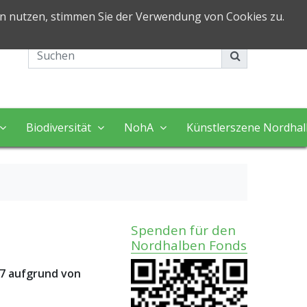
in nutzen, stimmen Sie der Verwendung von Cookies zu.
Impressum
Kontakt
Biodiversität
NohA
Künstlerszene Nordha
Spenden für den
Nordhalben Fonds
07 aufgrund von