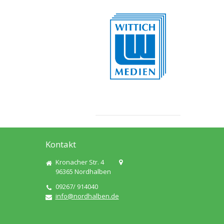
Kontakt
Kronacher Str. 4
96365
Nordhalben
09267/ 914040
info@nordhalben.de