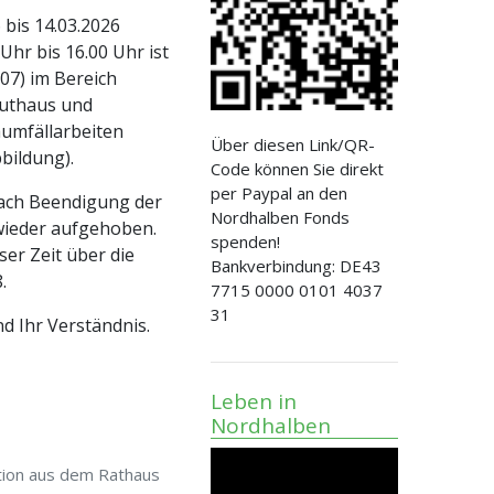
 bis 14.03.2026
 Uhr bis 16.00 Uhr ist
707) im Bereich
authaus und
umfällarbeiten
Über diesen Link/QR-
bildung).
Code können Sie direkt
per Paypal an den
nach Beendigung der
Nordhalben Fonds
 wieder aufgehoben.
spenden!
ser Zeit über die
Bankverbindung: DE43
.
7715 0000 0101 4037
31
d Ihr Verständnis.
Leben in
Nordhalben
tion aus dem Rathaus