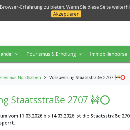
halben
 Browser-Erfahrung zu bieten. Wenn Sie diese Seite weiterh
Akzeptieren
 in perfekter Natur!
andel
Tourismus & Erholung
Immobilienbörse
elles aus Nordhalben
Vollsperrung Staatsstraße 2707 🚧⭕️
ng Staatsstraße 2707 🚧⭕️
aum vom 11.03.2026 bis 14.03.2026 ist die Staatsstraße 27
sperrt.