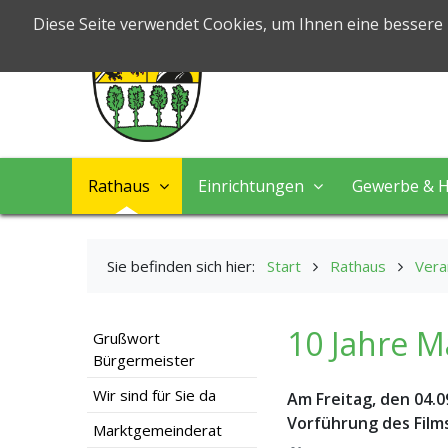
Markt Nord
Diese Seite verwendet Cookies, um Ihnen eine bessere
Leben & Arbeiten
Rathaus
Einrichtungen
Gewerbe & H
Sie befinden sich hier:
Start
Rathaus
Vera
10 Jahre 
Grußwort
Bürgermeister
Wir sind für Sie da
Am Freitag, den 04.0
Vorführung des Film
Marktgemeinderat