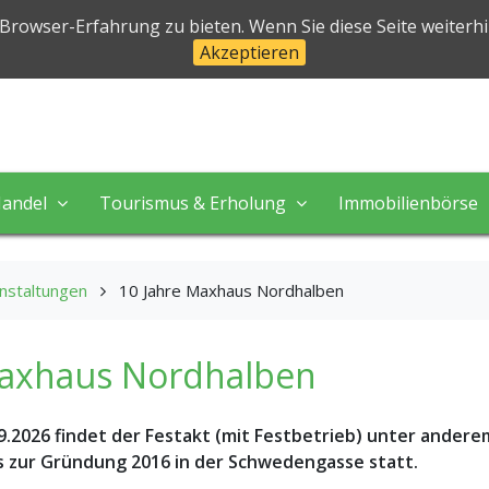
halben
 Browser-Erfahrung zu bieten. Wenn Sie diese Seite weiterh
Akzeptieren
 in perfekter Natur!
andel
Tourismus & Erholung
Immobilienbörse
nstaltungen
10 Jahre Maxhaus Nordhalben
Maxhaus Nordhalben
9.2026 findet der Festakt (mit Festbetrieb) unter andere
s zur Gründung 2016 in der Schwedengasse statt.