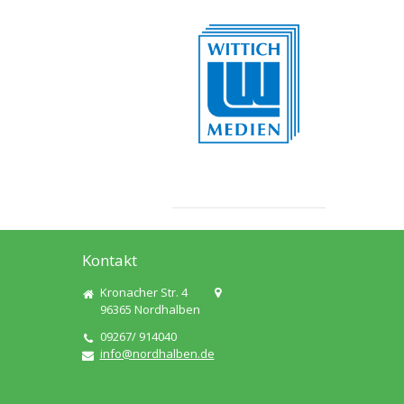
Kontakt
Kronacher Str. 4
96365
Nordhalben
09267/ 914040
info@nordhalben.de