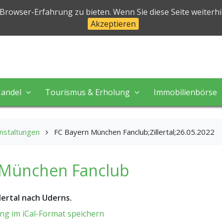
halben
 Browser-Erfahrung zu bieten. Wenn Sie diese Seite weiterh
Akzeptieren
 in perfekter Natur!
andel
Tourismus & Erholung
Immobilienbörse
nstaltungen
FC Bayern München Fanclub;Zillertal;26.05.2022
 München Fanclub
lertal nach Uderns.
ng im iCal-Format speichern