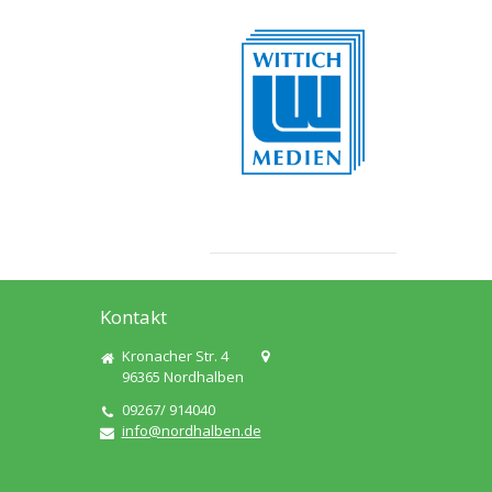
Kontakt
Kronacher Str. 4
96365
Nordhalben
09267/ 914040
info@nordhalben.de