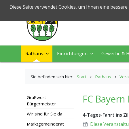
Markt Nord
Diese Seite verwendet Cookies, um Ihnen eine bessere
Leben & Arbeiten
Rathaus
Einrichtungen
Gewerbe & H
Sie befinden sich hier:
Start
Rathaus
Vera
FC Bayern
Grußwort
Bürgermeister
Wir sind für Sie da
4-Tages-Fahrt ins Zil
Marktgemeinderat
Diese Veranstaltu