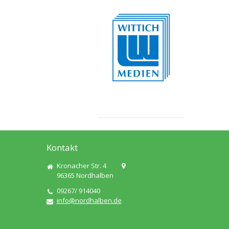
Kontakt
Kronacher Str. 4
96365
Nordhalben
09267/ 914040
info@nordhalben.de