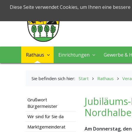
Markt Nord
Diese Seite verwendet Cookies, um Ihnen eine bessere
Leben & Arbeiten
Rathaus
Einrichtungen
Gewerbe & H
Sie befinden sich hier:
Start
Rathaus
Vera
Jubiläums-
Grußwort
Bürgermeister
Nordhalben
Wir sind für Sie da
Marktgemeinderat
Am Donnerstag, den 0