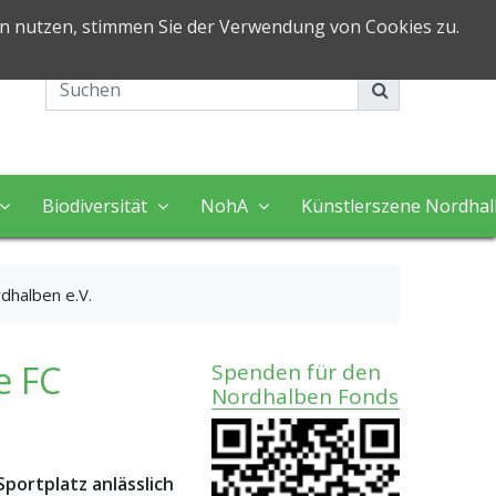
in nutzen, stimmen Sie der Verwendung von Cookies zu.
Impressum
Kontakt
Biodiversität
NohA
Künstlerszene Nordha
dhalben e.V.
e FC
Spenden für den
Nordhalben Fonds
portplatz anlässlich