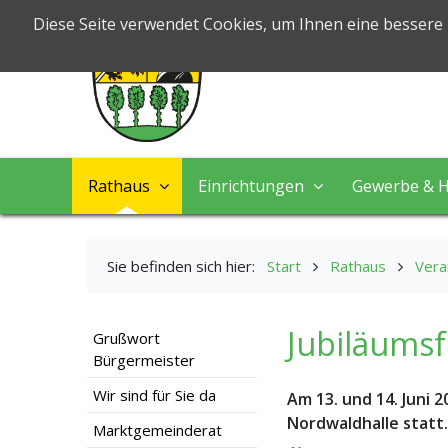
Markt Nord
Diese Seite verwendet Cookies, um Ihnen eine bessere
Leben & Arbeiten
Rathaus
Einrichtungen
Gewerbe & H
Sie befinden sich hier:
Start
Rathaus
Vera
Jubiläumsf
Grußwort
Bürgermeister
Wir sind für Sie da
Am 13. und 14. Juni 
Nordwaldhalle statt.
Marktgemeinderat