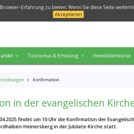
halben
 Browser-Erfahrung zu bieten. Wenn Sie diese Seite weiterh
Akzeptieren
 in perfekter Natur!
andel
Tourismus & Erholung
Immobilienbörse
nstaltungen
Konfirmation
on in der evangelischen Kirch
04.2025 findet um 10 Uhr die Konfirmation der Evangelisc
dhalben-Heinersberg in der Jubilate-Kirche statt.