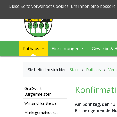
Markt Nord
Diese Seite verwendet Cookies, um Ihnen eine bessere
Leben & Arbeiten
Rathaus
Einrichtungen
Gewerbe & H
Sie befinden sich hier:
Start
Rathaus
Vera
Konfirmati
Grußwort
Bürgermeister
Wir sind für Sie da
Am Sonntag, den 13.
Kirchengemeinde Nor
Marktgemeinderat