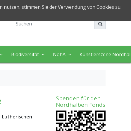
in nutzen, stimmen Sie der Verwendung von Cookies zu.
Impressum
Kontakt
Biodiversität
NohA
Künstlerszene Nordha
e
Spenden für den
Nordhalben Fonds
h-Lutherischen