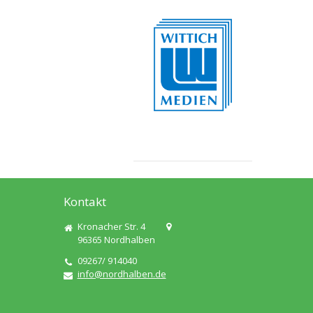
Kontakt
Kronacher Str. 4
96365
Nordhalben
09267/ 914040
info@nordhalben.de