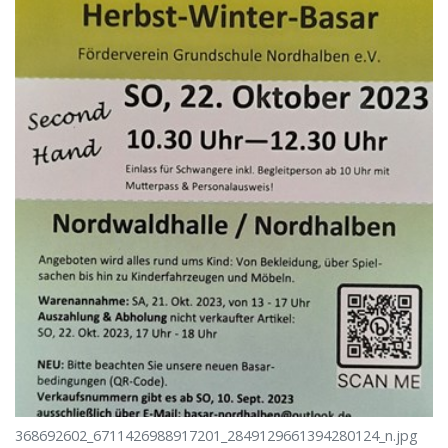
368692602_6711426988917201_2849129661394280124_n.jpg