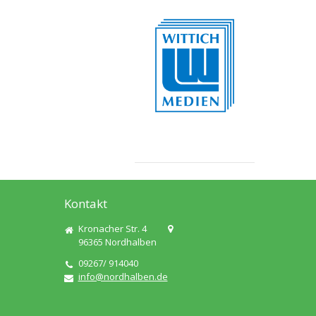
Kontakt
Kronacher Str. 4
96365
Nordhalben
09267/ 914040
info@nordhalben.de