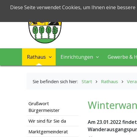
Markt Nord
Diese Seite verwendet Cookies, um Ihnen eine bessere
Leben & Arbeiten
Rathaus
Einrichtungen
Gewerbe & H
Sie befinden sich hier:
Start
Rathaus
Vera
Winterwan
Grußwort
Bürgermeister
Wir sind für Sie da
Am 23.01.2022 finde
Wanderausgangspunk
Marktgemeinderat