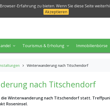
halben
 Browser-Erfahrung zu bieten. Wenn Sie diese Seite weiterh
Akzeptieren
 in perfekter Natur!
andel
Tourismus & Erholung
Immobilienbörse
nstaltungen
Winterwanderung nach Titschendorf
derung nach Titschendorf
t die Winterwanderung nach Titschendorf statt. Treffpunk
t Roseninsel.