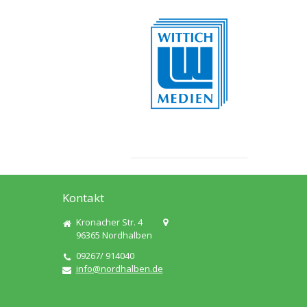
Kontakt
Kronacher Str. 4
96365
Nordhalben
09267/ 914040
info@nordhalben.de