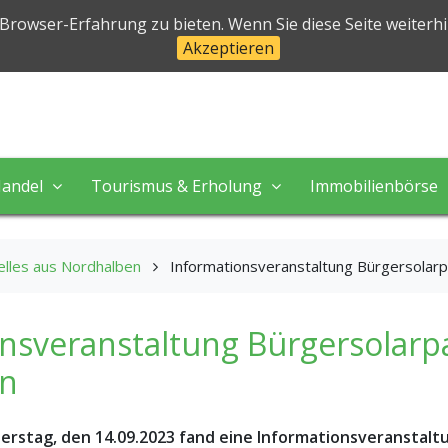
halben
 Browser-Erfahrung zu bieten. Wenn Sie diese Seite weiterh
Akzeptieren
 in perfekter Natur!
andel
Tourismus & Erholung
Immobilienbörse
elles aus Nordhalben
Informationsveranstaltung Bürgersolar
nsveranstaltung Bürgersolarp
en
rstag, den 14.09.2023 fand eine Informationsveranstalt