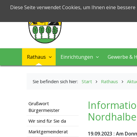
Markt Nord
Diese Seite verwendet Cookies, um Ihnen eine bessere
Leben & Arbeiten
Rathaus
Einrichtungen
Gewerbe & H
Sie befinden sich hier:
Start
Rathaus
Aktu
Informatio
Grußwort
Bürgermeister
Nordhalb
Wir sind für Sie da
Marktgemeinderat
19.09.2023
:
Am Donne