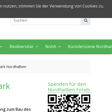
in nutzen, stimmen Sie der Verwendung von Cookies zu.
Impressum
Kontakt
Biodiversität
NohA
Künstlerszene Nordha
park Nordhalben
ark
Spenden für den
Nordhalben Fonds
ung zum Bau des